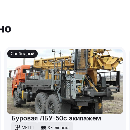
но
Свободный
Буровая ЛБУ-50с экипажем
МКПП
3 человека