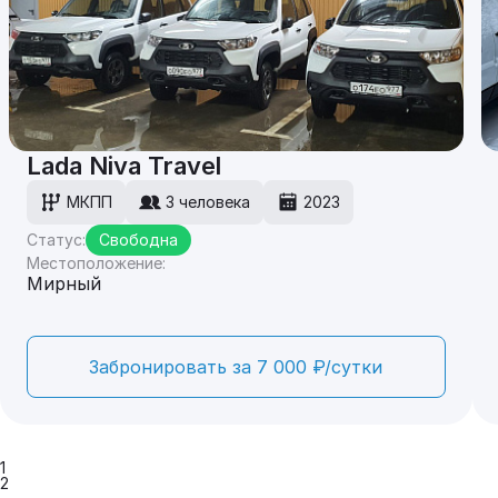
Lada Niva Travel
МКПП
3 человека
2023
Статус:
Свободна
Местоположение:
Мирный
Забронировать за 7 000 ₽/сутки
1
2