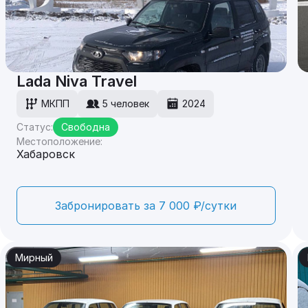
Lada Niva Travel
МКПП
5 человек
2024
Статус:
Свободна
Местоположение:
Хабаровск
Забронировать за 7 000 ₽/сутки
Мирный