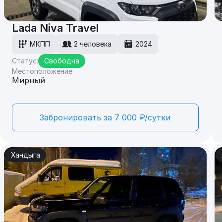
Lada Niva Travel
МКПП
2 человека
2024
Статус:
Свободна
Местоположение:
Мирный
Забронировать за 7 000 ₽/сутки
Хандыга