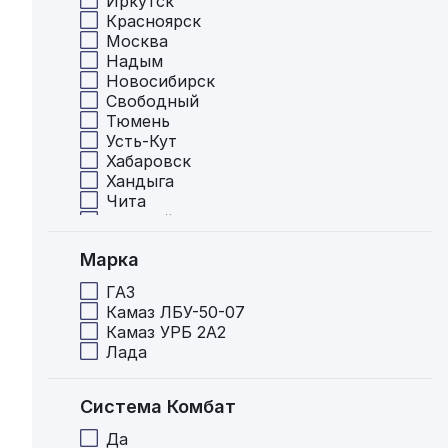
Иркутск
Красноярск
Москва
Надым
Новосибирск
Свободный
Тюмень
Усть-Кут
Хабаровск
Хандыга
Чита
Мирный
Ленск
Марка
Нерюнгри
ГАЗ
Камаз ЛБУ-50-07
Камаз УРБ 2А2
Лада
Система Комбат
Да